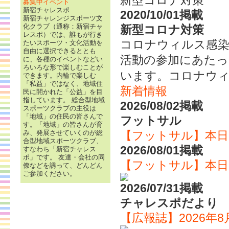
新型コロナ対策
募集中イベント
新宿チャレスポ
2020/10/01掲載
新宿チャレンジスポーツ文
化クラブ（通称：新宿チャ
新型コロナ対策
レスポ）では、誰もが行き
コロナウィルス感染
たいスポーツ・文化活動を
自由に選択できるととも
活動の参加にあたっ
に、各種のイベントなどい
ろいろな形で楽しむことが
います。コロナウィ
できます。内輪で楽しむ
「私益」ではなく、地域住
新着情報
民に開かれた「公益」を目
指しています。 総合型地域
2026/08/02掲載
スポーツクラブの主役は
「地域」の住民の皆さんで
フットサル
す。「地域」の皆さんが育
み、発展させていくのが総
【フットサル】本日中止（
合型地域スポーツクラブ、
2026/08/01掲載
すなわち「新宿チャレス
ポ」です。 友達・会社の同
【フットサル】本日中止（8
僚などを誘って、どんどん
ご参加ください。
2026/07/31掲載
チャレスポだより
【広報誌】2026年8